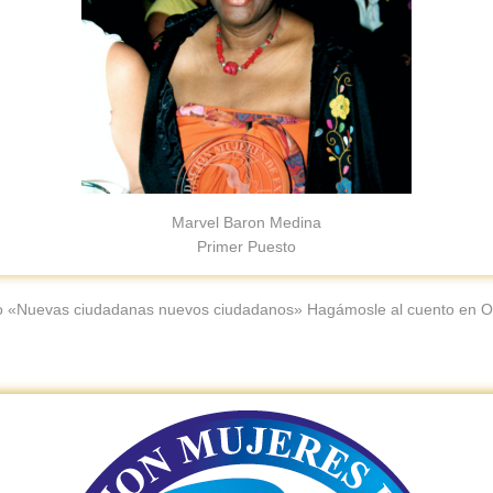
Marvel Baron Medina
Primer Puesto
to «Nuevas ciudadanas nuevos ciudadanos» Hagámosle al cuento en O