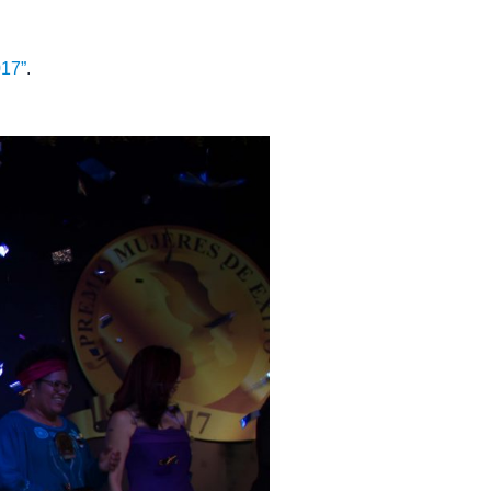
17”
.