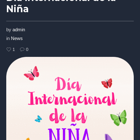
Niña
by
admin
in
News
1
0